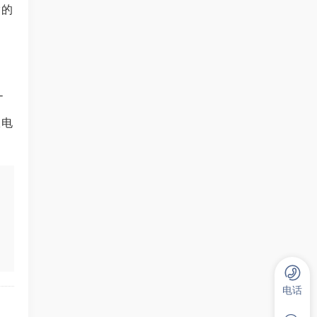
输的
-
服电
电话