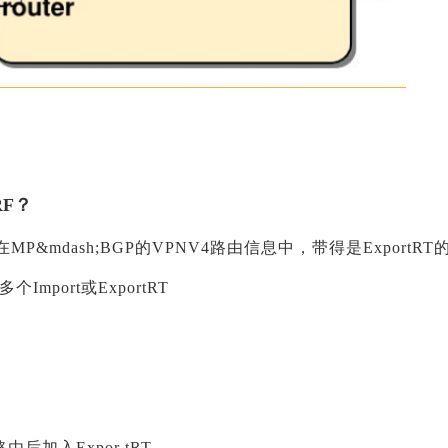
F？
带在MP&mdash;BGP的VPNV4路由信息中，带得是ExportRT
个Import或ExportRT
同
由后加入Expor tRT